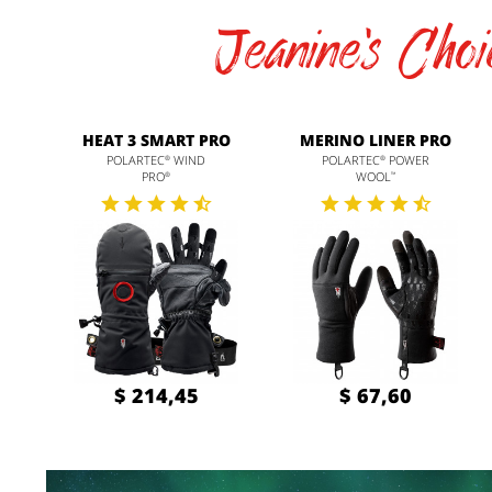
Jeanine's Choi
HEAT 3 SMART PRO
MERINO LINER PRO
POLARTEC
WIND
POLARTEC
POWER
®
®
PRO
WOOL
®
™
$ 214,45
$ 67,60